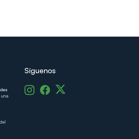
Síguenos
udes
 una
del