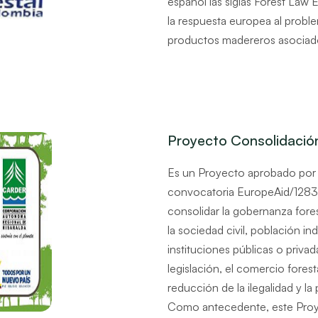
español las siglas Forest Law
la respuesta europea al problem
productos madereros asociad
Proyecto Consolidació
Es un Proyecto aprobado por l
convocatoria EuropeAid/128
consolidar la gobernanza fores
la sociedad civil, población i
instituciones públicas o privad
legislación, el comercio forest
reducción de la ilegalidad y la
Como antecedente, este Proy