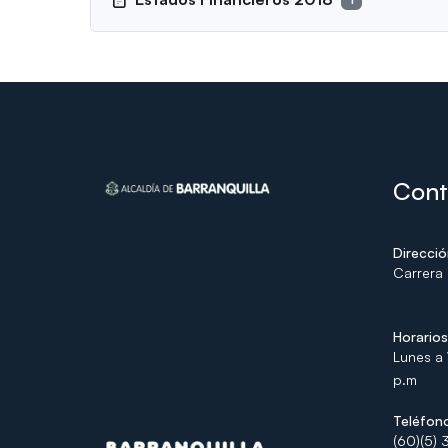
Cont
Direcci
Carrera 
Horario
Lunes a 
p.m
Teléfon
(60)(5) 