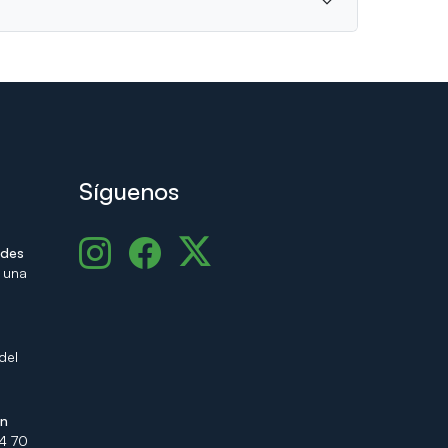
Síguenos
udes
 una
del
ón
24 70